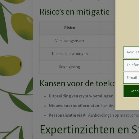
Risico’s en mitigatie
Risico
Verslavingsrisico
Hoge inz
Technische storingen
Serve
Regelgeving
Verander
Kansen voor de toekomst
Uitbreiding van crypto‑betalingen
: Aantrekkelijk
Nieuwe toernooiformaten
: Live‑dealer‑toernooie
Personalisatie via AI
: Aanbevelingen op maat verho
Expertinzichten en 