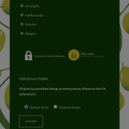
Anasayfa
Hakkımızda
Ürünler
İletişim
Anketimize Katılın
Alışveriş yaparken hangi promosyonun olmasını tercih
edersiniz?
Hediye ürün
Ücretsiz Kargo