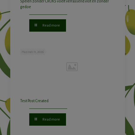
Spelen zonder CRUKS voelt verrassend vlot en zonder
gedoe
Read more
Haziran 11, 2026
Test Post Created
Read more