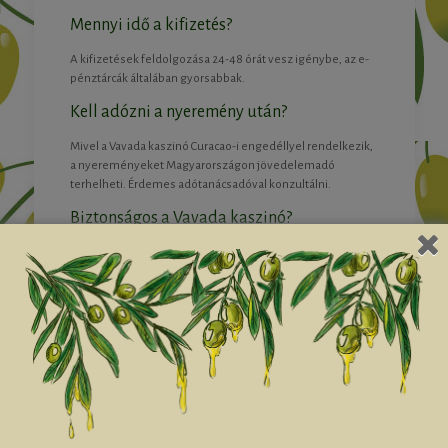
Mennyi idő a kifizetés?
A kifizetések feldolgozása 24-48 órát vesz igénybe, az e-
pénztárcák általában gyorsabbak.
Kell adózni a nyeremény után?
Mivel a Vavada kaszinó Curacao-i engedéllyel rendelkezik,
a nyereményeket Magyarországon jövedelemadó
terhelheti. Érdemes adótanácsadóval konzultálni.
Biztonságos a Vavada kaszinó?
Igen, SSL titkosítást és 2FA hitelesítést használ a fiókok
védelmére.
Extra tippek a nyerési esélyek
növeléséhez
A legmagasabb RTP-vel rendelkező játékok a
nyomógombos játékautomaták, mint a Book of Dead
(96,21%) vagy a Starburst (96,09%). Kerüld a progresszív
jackpotos játékokat, mert ezek RTP-je gyakran
alacsonyabb, 90% körüli.