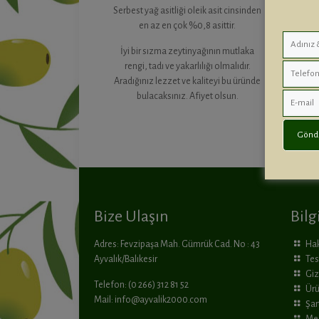
Serbest yağ asitliği oleik asit cinsinden
en az en çok %0,8 asittir.
İyi bir sızma zeytinyağının mutlaka
rengi, tadı ve yakarlılığı olmalıdır.
Aradığınız lezzet ve kaliteyi bu üründe
bulacaksınız. Afiyet olsun.
Bize Ulaşın
Bilg
Adres: Fevzipaşa Mah. Gümrük Cad. No : 43
Ha
Ayvalık/Balıkesir
Tes
Gizl
Telefon: (0 266) 312 81 52
Ürü
Mail:
info@ayvalik2000.com
Şar
Mes