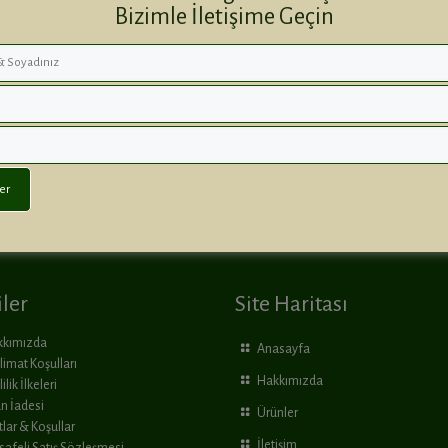
Bizimle İletişime Geçin
iler
Site Haritası
kkımızda
Anasayfa
limat Koşulları
Hakkımızda
ilik İlkeleri
n İadesi
Ürünler
tlar & Koşullar
İletişim
afeli Satış Sözleşmesi