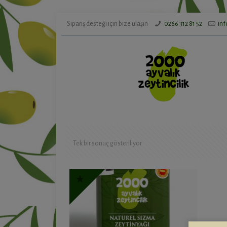
Sipariş desteği için bize ulaşın
0266 312 81 52
in
Tek bir sonuç gösteriliyor