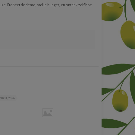
keuze. Probeer de demo, stel je budget, en ontdek zelf hoe
an 11, 2026