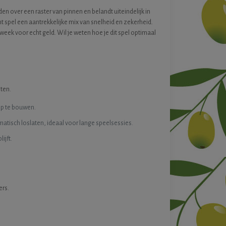
 over een raster van pinnen en belandt uiteindelijk in
nt spel een aantrekkelijke mix van snelheid en zekerheid.
eek voor echt geld. Wil je weten hoe je dit spel optimaal
nten.
 op te bouwen.
omatisch loslaten, ideaal voor lange speelsessies.
ijft.
ers.