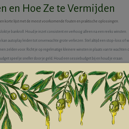
n en Hoe Ze te Vermijden
 een korte lijst met de meest voorkomende fouten en praktische oplossingen.
 slokt je bankroll. Houd je inzet consistent en verhoog alleen na een reeks winsten.
an autoplay leiden tot onverwachte grote verliezen. Stel altijd een stop‑loss of wi
en zelden voor. Richt je op regelmatige kleinere winsten in plaats van te wachten 
get speel je sneller door je geld. Houd een sessiebudget bij en houd je eraan.
an het spel en je winstkansen verbeteren.
Spelen Waar en Wanneer je W
 mobiele apparaten (iOS en Android). De interface past zich automatisch aan, zodat
 scherm, en de handmatige modus blijft intuïtief dankzij grote knoppen en duidelij
 mogelijkheid om snel een sessie te starten, een demo te proberen of direct over te
komen.