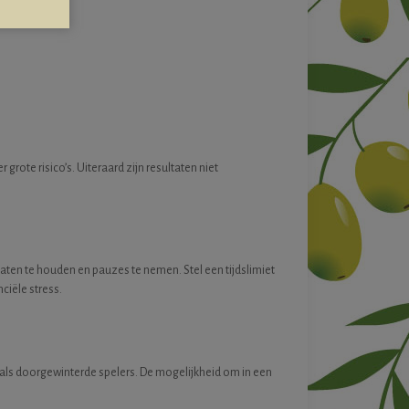
grote risico’s. Uiteraard zijn resultaten niet
gaten te houden en pauzes te nemen. Stel een tijdslimiet
ciële stress.
s als doorgewinterde spelers. De mogelijkheid om in een