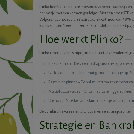
Plinko heeft de online casinowereld veroverd dankzij een
een vakje met een vermenigvuldiger. Met een hoog RTP van 9
Volgens recente spelersstatistieken kiest meer dan 58 % va
kunt benutten? Lees dan verder en ontdek praktische tips, 
Hoe werkt Plinko? –
Plinko is verrassend simpel, maar de details bepalen of je 
Inzet bepalen – Kies een bedrag tussen €0,10 en €100
Bal loslaten – In de handmatige modus druk je op “Sta
Rasters en pinnen – De bal stuitert over een raster va
Multiplicator vakjes – Onder het raster liggen vakjes 
Cashout – Na elke ronde kun je direct je winst opn
De combinatie van een instant spel en een transparante mul
Strategie en Bankrol