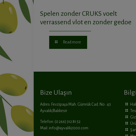
Spelen zonder CRUKS voelt
verrassend vlot en zonder gedoe
Read more
Bize Ulaşın
Bilg
Adres: Fevzipaşa Mah. Gümrük Cad. No : 43
Ha
Ayvalık/Balıkesir
Tes
Gizl
Telefon: (0 266) 312 81 52
Ürü
Mail:
info@ayvalik2000.com
Şar