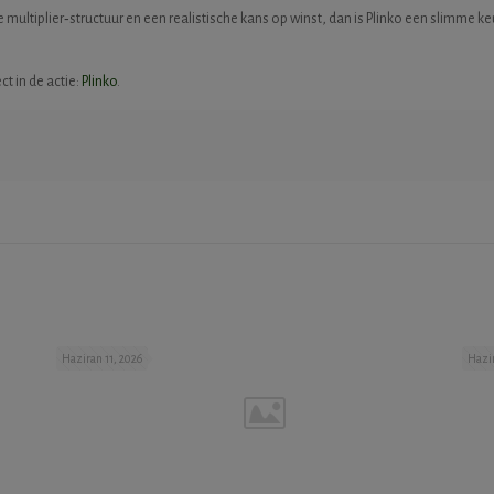
e multiplier‑structuur en een realistische kans op winst, dan is Plinko een slimme 
ct in de actie:
Plinko
.
Haziran 11, 2026
Hazir