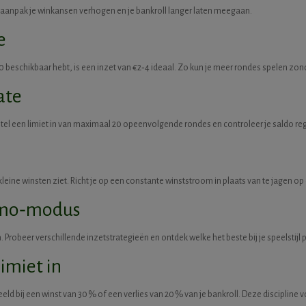
e aanpak je winkansen verhogen en je bankroll langer laten meegaan.
e
00 beschikbaar hebt, is een inzet van €2‑4 ideaal. Zo kun je meer rondes spelen zond
ate
 Stel een limiet in van maximaal 20 opeenvolgende rondes en controleer je saldo re
r kleine winsten ziet. Richt je op een constante winststroom in plaats van te jagen o
emo‑modus
 Probeer verschillende inzetstrategieën en ontdek welke het beste bij je speelstijl p
limiet in
eld bij een winst van 30 % of een verlies van 20 % van je bankroll. Deze discipline