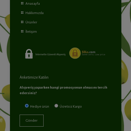
Anasayfa
Hakkımızda
Ürünler
İletişim
Anketimize Katılın
Alışveriş yaparken hangi promosyonun olmasını tercih
edersiniz?
Hediye ürün
Ücretsiz Kargo