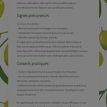
tableau utilisateur afin qu’il soit possible activer
immédiatement depuis son profil personnel.
Signes précurseurs
Si vous ressentez :
– Besoin constant recharger son compte,
– Irritabilité lorsque vous ne pouvez pas jouer,
– Mentir autour du temps passé,
il s’agit alors probablement d’un début dépendance.
Des associations telles que « L’Association Française
Loto‑Sportif » offrent gratuitement conseil téléphonique
ainsi qu’une orientation vers thérapeutes spécialisés.
Conseils pratiques
– Faites régulièrement pause toutes les heures ;
– Jouez uniquement avec « fonds divertissement »,
distincts comptes courants ;
– Utilisez mode démo proposé gratuitement avant tout
engagement réel afin d’expérimenter stratégies sans
risque financier.
En appliquant ces mesures simples mais efficaces vous