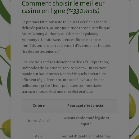
Comment choisir le meilleur
casino en ligne
(≈ 330 mots)
Le premier filtre consiste toujours à vérifier la licence
délivrée par l’ANJ ou une juridiction reconnue telle que
Malte Gaming Authority ou Gibraltar Regulatory
Authority ». Un site sans licence officielle expose
immédiatement son audience à d’éventuelles fraudes
fiscales ou techniques.*
Ensuite trois critères deviennent décisifs : réputation,
méthodes de paiement, service client ». Un examen
rapide sur Basketnews.Net révèle quels opérateurs
affichent régulièrement un score élevé auprès des
utilisateurs grâce à leurs pratiques commerciales
transparentes ». Voici une checklist pratique :
Critère
Pourquoi c’est crucial
Garantit conformité légale et
Licence & audit
équité
Avis
Permet d’identifier problèmes