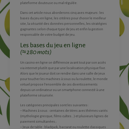
plateforme douteuse ou mal régulée.
Dans cet article nous aborderons cinq axes majeurs : les
bases du jeu en ligne, les critères pour choisir le meilleur
site, la sécurité des données personnelles, les stratégies
gagnantes selon chaque type de jeu et enfin la gestion
responsable de votre budget de jeu.
Les bases du jeu en ligne
(≈ 280 mots)
Un casino en ligne se différencie avant tout par son accès
via internet plutôt que par une localisation physique fixe.
Alors que le joueur doit se rendre dans une salle de jeux
pour toucher les machines à sous ou la roulette, le monde
virtuel propose l’ensemble de ces divertissements
depuis un ordinateur ou un smartphone connecté à une
plateforme sécurisée.
Les catégories principales sont les suivantes :
– Machines à sous : centaines de titres avec thèmes variés
(mythologie grecque, films cultes…) et plusieurs lignes de
paiement simultanées ;
– Jeux de table : blackjack, baccarat ou roulette classiques