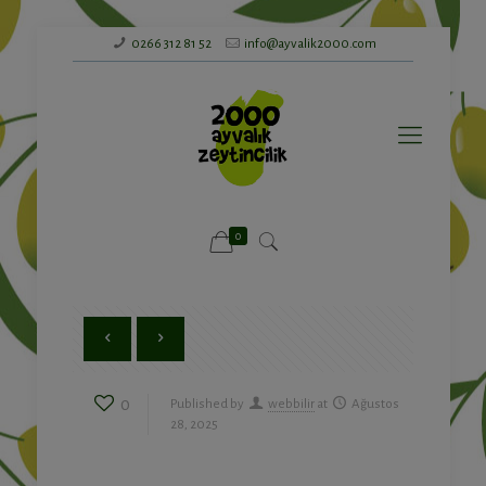
0266 312 81 52
info@ayvalik2000.com
0
0
Published by
webbilir
at
Ağustos
28, 2025