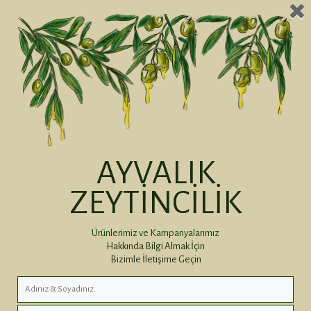
carte basse (de 2 à6) apparaît puis –1 quand elle est élevée
(10 voire As). Garder un compte positif permet alors
d’ajuster légèrement sa mise lorsque l’avantage passe au
joueur.
Astuce
: appliquez cette méthode seulement lorsqu’il y a
peu de joueurs autour du tableau afin que vos actions
restent dissimulées.
Stratégie basique
Suivez rigoureusement cette règle selon votre main
totale contre celle visible du croupier ; par exemple « tirer
jusqu’à atteindre 17 si le croupier montre une carte faible
AYVALIK
≤6 », sinon rester statique.
ZEYTİNCİLİK
Roulette
Optez préférablement pour la version européenne
disposant uniquement d’un zéro – cela réduit l’avantage
Ürünlerimiz ve Kampanyalarımız
maison à seulement 2·7 % contre 5·26 % pour l’américaine
Hakkında Bilgi Almak İçin
comportant double zéro.
Bizimle İletişime Geçin
Astuce
: placez vos paris initiaux sur trois numéros voisins («
voisinage plein ») afin d’équilibrer chances/payouts sans
trop diluer votre bankroll.