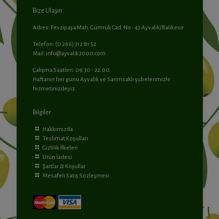
Bize Ulaşın
Adres: Fevzipaşa Mah. Gümrük Cad. No : 43 Ayvalık/Balıkesir
Telefon: (0 266) 312 81 52
Mail:
info@ayvalik2000.com
Çalışma Saatleri: 09:30 - 22.00
Haftanın her günü Ayvalık ve Sarımsaklı şubelerimizle
hizmetinizdeyiz.
Bilgiler
Hakkımızda
Teslimat Koşulları
Gizlilik İlkeleri
Ürün İadesi
Şartlar & Koşullar
Mesafeli Satış Sözleşmesi