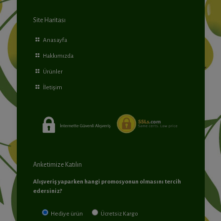
Site Haritası
Anasayfa
Hakkımızda
Ürünler
İletişim
Anketimize Katılın
Alışveriş yaparken hangi promosyonun olmasını tercih
edersiniz?
Hediye ürün
Ücretsiz Kargo