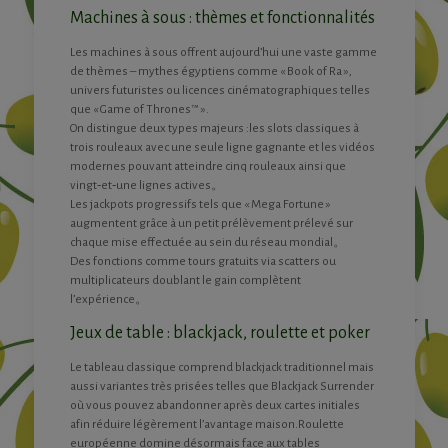
Machines à sous : thèmes et fonctionnalités
Les machines à sous offrent aujourd’hui une vaste gamme
de thèmes – mythes égyptiens comme « Book of Ra »,
univers futuristes ou licences cinématographiques telles
que « Game of Thrones™ ».
On distingue deux types majeurs :les slots classiques à
trois rouleaux avec une seule ligne gagnante et les vidéos
modernes pouvant atteindre cinq rouleaux ainsi que
vingt‑et‑une lignes actives。
Les jackpots progressifs tels que « Mega Fortune »
augmentent grâce à un petit prélèvement prélevé sur
chaque mise effectuée au sein du réseau mondial。
Des fonctions comme tours gratuits via scatters ou
multiplicateurs doublant le gain complètent
l’expérience。
Jeux de table : blackjack, roulette et poker
Le tableau classique comprend blackjack traditionnel mais
aussi variantes très prisées telles que Blackjack Surrender
où vous pouvez abandonner après deux cartes initiales
afin réduire légèrement l’avantage maison.Roulette
européenne domine désormais face aux tables