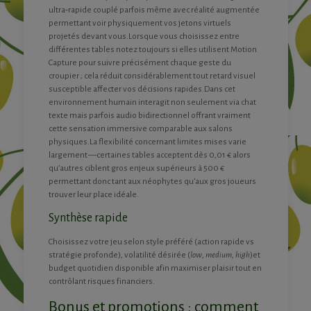
ultra‑rapide couplé parfois même avec réalité augmentée
permettant voir physiquement vos jetons virtuels
projetés devant vous.Lorsque vous choisissez entre
différentes tables notez toujours si elles utilisent Motion
Capture pour suivre précisément chaque geste du
croupier ; cela réduit considérablement tout retard visuel
susceptible affecter vos décisions rapides.Dans cet
environnement humain interagit non seulement via chat
texte mais parfois audio bidirectionnel offrant vraiment
cette sensation immersive comparable aux salons
physiques.La flexibilité concernant limites mises varie
largement —certaines tables acceptent dès 0,01 € alors
qu’autres ciblent gros enjeux supérieurs à 500 €
permettant donc tant aux néophytes qu’aux gros joueurs
trouver leur place idéale.​
Synthèse rapide
Choisissez votre jeu selon style préféré (action rapide vs
stratégie profonde), volatilité désirée (
low
,
medium
,
high
)​et
budget quotidien disponible afin maximiser plaisir tout en
contrôlant risques financiers.
Bonus et promotions : comment