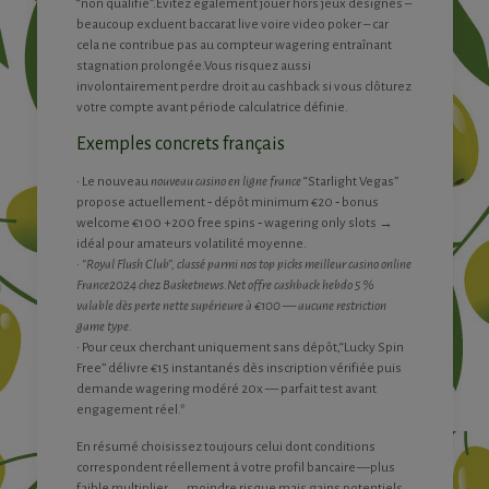
“non qualifié”.Évitez également jouer hors jeux désignés –
beaucoup excluent baccarat live voire video poker – car
cela ne contribue pas au compteur wagering entraînant
stagnation prolongée.Vous risquez aussi
involontairement perdre droit au cashback si vous clôturez
votre compte avant période calculatrice définie.​
Exemples concrets français
• Le nouveau
nouveau casino en ligne france
“Starlight Vegas”
propose actuellement ‑ dépôt minimum €20 ‑ bonus
welcome €100 +200 free spins ‑ wagering only slots →
idéal pour amateurs volatilité moyenne.
• “Royal Flush Club”, classé parmi nos top picks meilleur casino online
France2024 chez Basketnews.Net offre cashback hebdo ‎5 %‎
valable dès perte nette supérieure à €100 — aucune restriction
game type.
• Pour ceux cherchant uniquement sans dépôt,“Lucky Spin
Free” délivre €15 instantanés dès inscription vérifiée puis
demande wagering modéré ‎20x‎ — parfait test avant
engagement réel.*
En résumé choisissez toujours celui dont conditions
correspondent réellement à votre profil bancaire —plus
faible multiplier ↔️ moindre risque mais gains potentiels