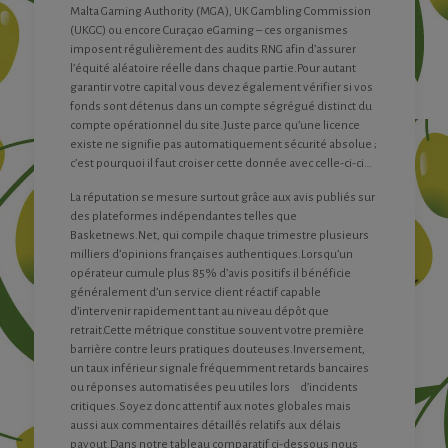
Malta Gaming Authority (MGA), UK Gambling Commission
(UKGC) ou encore Curaçao eGaming – ces organismes
imposent régulièrement des audits RNG afin d’assurer
l’équité aléatoire réelle dans chaque partie.Pour autant
garantir votre capital vous devez également vérifier si vos
fonds sont détenus dans un compte ségrégué distinct du
compte opérationnel du site.Juste parce qu’une licence
existe ne signifie pas automatiquement sécurité absolue ;
c’est pourquoi il faut croiser cette donnée avec celle-ci-ci…
La réputation se mesure surtout grâce aux avis publiés sur
des plateformes indépendantes telles que
Basketnews.Net, qui compile chaque trimestre plusieurs
milliers d’opinions françaises authentiques.Lorsqu’un
opérateur cumule plus 85 % d’avis positifs il bénéficie
généralement d’un service client réactif capable
d’intervenir rapidement tant au niveau dépôt que
retrait.Cette métrique constitue souvent votre première
barrière contre leurs pratiques douteuses.Inversement,
un taux inférieur signale fréquemment retards bancaires
ou réponses automatisées peu utiles lors d’incidents
critiques.Soyez donc attentif aux notes globales mais
aussi aux commentaires détaillés relatifs aux délais
payout.Dans notre tableau comparatif ci-dessous nous