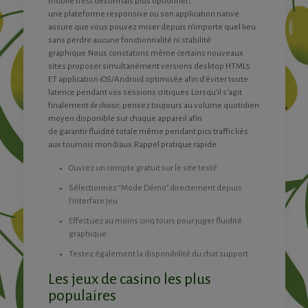
mobile n’est désormais plus optionnel ;
une plateforme responsive ou son application native
assure que vous pouvez miser depuis n’importe quel lieu
sans perdre aucune fonctionnalité ni stabilité
graphique.Nous constatons même certains nouveaux
sites proposer simultanément versions desktop HTML5
ET application iOS/Android optimisée afin d’éviter toute
latence pendant vos sessions critiques.Lorsqu’il s’agit
finalement
de choisir
, pensez toujours au volume quotidien
moyen disponible sur chaque appareil afin
de garantir fluidité totale même pendant pics traffic liés
aux tournois mondiaux.Rappel pratique rapide :
Ouvrez un compte gratuit sur le site testé
Sélectionnez “Mode Démo” directement depuis
l’interface jeu
Effectuez au moins cinq tours pour juger fluidité
graphique
Testez également la disponibilité du chat support
Les jeux de casino les plus
populaires