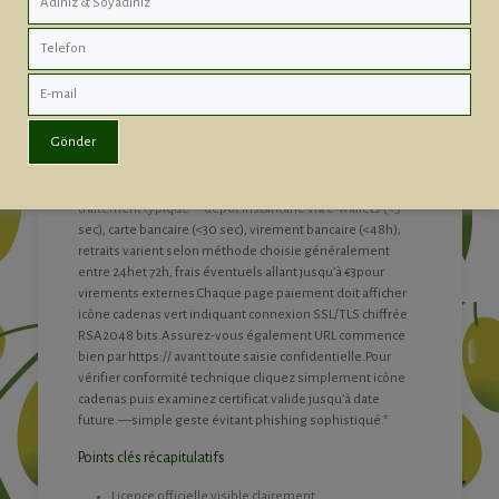
incluant auto-exclusion nationale intégrée directement
dans plateforme.*
Méthodes de paiement sécurisées
Options classiques restent cartes Visa/MasterCard ainsi
virements bancaires SEPA ; nouvelles solutions incluent e-
wallets populaires PayPal、Skrill、Neteller、Paysafecard
ainsi crypto-monnaies Bitcoin/Ethereum acceptées
désormais par plusieurs sites premium.Voit temps
traitement typique —dépot instantané via e-wallets (<5
sec), carte bancaire (<30 sec), virement bancaire (<48h);
retraits varient selon méthode choisie généralement
entre 24het 72h, frais éventuels allant jusqu’à ‎€3‏‎pour
virements externes.Chaque page paiement doit afficher
icône cadenas vert indiquant connexion SSL/TLS chiffrée
RSA2048 bits.Assurez-vous également URL commence
bien par https:// avant toute saisie confidentielle.Pour
vérifier conformité technique cliquez simplement icône
cadenas puis examinez certificat valide jusqu’à date
future.—simple geste évitant phishing sophistiqué.*
Points clés récapitulatifs
Licence officielle visible clairement