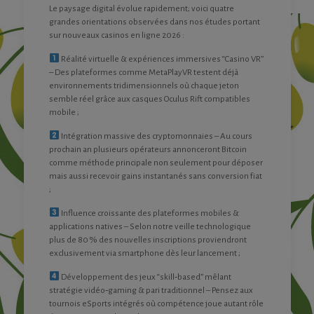
Le paysage digital évolue rapidement; voici quatre
grandes orientations observées dans nos études portant
sur nouveaux casinos en ligne 2026 :
Réalité virtuelle & expériences immersives “Casino VR”
– Des plateformes comme MetaPlayVR testent déjà
environnements tridimensionnels où chaque jeton
semble réel grâce aux casques Oculus Rift compatibles
mobile ;
Intégration massive des cryptomonnaies – Au cours
prochain an plusieurs opérateurs annonceront Bitcoin
comme méthode principale non seulement pour déposer
mais aussi recevoir gains instantanés sans conversion fiat
;
Influence croissante des plateformes mobiles &
applications natives – Selon notre veille technologique
plus de 80 % des nouvelles inscriptions proviendront
exclusivement via smartphone dès leur lancement ;
Développement des jeux “skill‑based” mêlant
stratégie vidéo‑gaming & pari traditionnel – Pensez aux
tournois eSports intégrés où compétence joue autant rôle