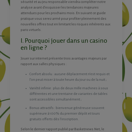
sécurité et au jeu responsable viendra compléter notre
analyse avant d’esquisser les tendances majeures
attendues pour les prochains mois. En suivant ce guide
pratique vous serez armé pour profiter pleinement des
nouvelles offres tout en limitant les risques inhérents aux
paris virtuels.
I. Pourquoi jouer dans un casino
en ligne ?
Jouer sur internet présente trois avantages majeurs par
rapport aux salles physiques :
Confort absolu : aucune déplacement n’est requis et
l’on peut miser à toute heure du jour ou de la nuit ;
Variété infinie : plus de deux mille machines à sous
différentes et une trentaine de variantes de tables
sont accessibles simultanément ;
Bonus attractifs : bienvenue généreuse souvent
supérieure à 100 % du premier dépôt et tours
gratuits offerts dès l’inscription.
Selon le dernier rapport publié par Basketnews.Net, le