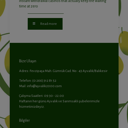
Instant withdrawal casinos that actually keep the waiting
time at zero
Read more
Bize Ulaşın
Adres: Fevzipaşa Mah. Gümrük Cad. No : 43 Ayvalık/Balıkesir
Telefon: (0 266) 312 81 52
Mail:
info@ayvalik2000.com
Çalışma Saatleri: 09:30 - 22.00
Haftanın her günü Ayvalık ve Sarımsaklı şubelerimizle
hizmetinizdeyiz.
Bilgiler