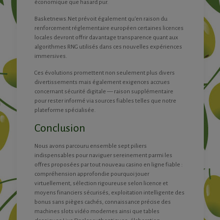
économique que hasard pur.
Basketnews.Net prévoit également qu’en raison du
renforcement réglementaire européen certaines licences
locales devront offrir davantage transparence quant aux
algorithmes RNG utilisés dans ces nouvelles expériences
immersives.
Ces évolutions promettent non seulement plus divers
divertissements mais également exigences accrues
concernant sécurité digitale — raison supplémentaire
pour rester informé via sources fiables telles que notre
plateforme spécialisée.
Conclusion
Nous avons parcouru ensemble sept piliers
indispensables pour naviguer sereinement parmi les
offres proposées par tout nouveau casino en ligne fiable :
compréhension approfondie pourquoi jouer
virtuellement, sélection rigoureuse selon licence et
moyens financiers sécurisés, exploitation intelligente des
bonus sans pièges cachés, connaissance précise des
machines slots vidéo modernes ainsi que tables