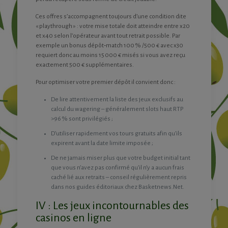
Ces offres s’accompagnent toujours d’une condition dite
« playthrough » : votre mise totale doit atteindre entre x20
et x40 selon l’opérateur avant tout retrait possible. Par
exemple un bonus dépôt‑match 100 % /500 € avec x30
requiert donc au moins 15 000 € misés si vous avez reçu
exactement 500 € supplémentaires.
Pour optimiser votre premier dépôt il convient donc :
De lire attentivement la liste des jeux exclusifs au
calcul du wagering – généralement slots haut RTP
>96 % sont privilégiés ;
D’utiliser rapidement vos tours gratuits afin qu’ils
expirent avant la date limite imposée ;
De ne jamais miser plus que votre budget initial tant
que vous n’avez pas confirmé qu’il n’y a aucun frais
caché lié aux retraits – conseil régulièrement repris
dans nos guides éditoriaux chez Basketnews.Net.
IV : Les jeux incontournables des
casinos en ligne