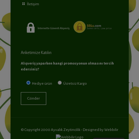
İletişim
Anketimize Katılın
Alışveriş yaparken hangi promosyonun olmasını tercih
edersiniz?
Hediye ürün
Ücretsiz Kargo
© Copyright 2000 Ayvalık Zeytincilik - Designed by
Tek Tıkla Ödeme Kolaylığı
Webbilir