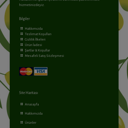
hizmetinizdeyiz.
Bilgiler
Hakkımızda
Teslimat Koşulları
Gizlilik İlkeleri
Ürün İadesi
Şartlar & Koşullar
Mesafeli Satış Sözleşmesi
Site Haritası
Anasayfa
Hakkımızda
Ürünler