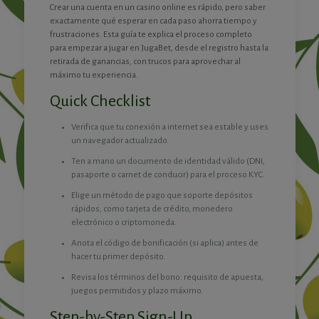
Crear una cuenta en un casino online es rápido, pero saber
exactamente qué esperar en cada paso ahorra tiempo y
frustraciones. Esta guía te explica el proceso completo
para empezar a jugar en JugaBet, desde el registro hasta la
retirada de ganancias, con trucos para aprovechar al
máximo tu experiencia.
Quick Checklist
Verifica que tu conexión a internet sea estable y uses
un navegador actualizado.
Ten a mano un documento de identidad válido (DNI,
pasaporte o carnet de conducir) para el proceso KYC.
Elige un método de pago que soporte depósitos
rápidos, como tarjeta de crédito, monedero
electrónico o criptomoneda.
Anota el código de bonificación (si aplica) antes de
hacer tu primer depósito.
Revisa los términos del bono: requisito de apuesta,
juegos permitidos y plazo máximo.
Step-by-Step Sign-Up