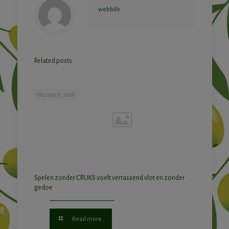
webbilir
Related posts
Haziran 11, 2026
Spelen zonder CRUKS voelt verrassend vlot en zonder
gedoe
Read more