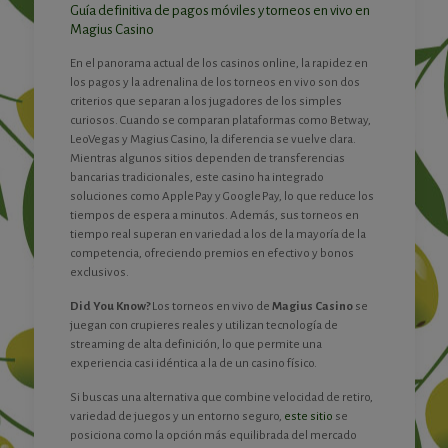
Guía definitiva de pagos móviles y torneos en vivo en
Magius Casino
En el panorama actual de los casinos online, la rapidez en
los pagos y la adrenalina de los torneos en vivo son dos
criterios que separan a los jugadores de los simples
curiosos. Cuando se comparan plataformas como Betway,
LeoVegas y Magius Casino, la diferencia se vuelve clara.
Mientras algunos sitios dependen de transferencias
bancarias tradicionales, este casino ha integrado
soluciones como Apple Pay y Google Pay, lo que reduce los
tiempos de espera a minutos. Además, sus torneos en
tiempo real superan en variedad a los de la mayoría de la
competencia, ofreciendo premios en efectivo y bonos
exclusivos.
Did You Know?
Los torneos en vivo de
Magius Casino
se
juegan con crupieres reales y utilizan tecnología de
streaming de alta definición, lo que permite una
experiencia casi idéntica a la de un casino físico.
Si buscas una alternativa que combine velocidad de retiro,
variedad de juegos y un entorno seguro,
este sitio
se
posiciona como la opción más equilibrada del mercado