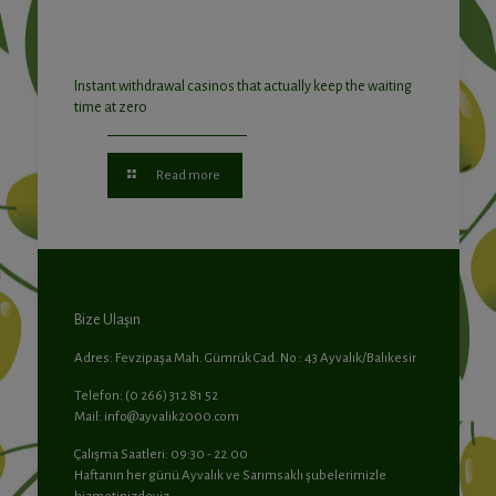
Instant withdrawal casinos that actually keep the waiting
time at zero
Read more
Bize Ulaşın
Adres: Fevzipaşa Mah. Gümrük Cad. No : 43 Ayvalık/Balıkesir
Telefon: (0 266) 312 81 52
Mail:
info@ayvalik2000.com
Çalışma Saatleri: 09:30 - 22.00
Haftanın her günü Ayvalık ve Sarımsaklı şubelerimizle