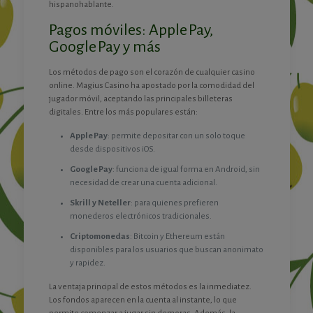
hispanohablante.
Pagos móviles: Apple Pay,
Google Pay y más
Los métodos de pago son el corazón de cualquier casino
online. Magius Casino ha apostado por la comodidad del
jugador móvil, aceptando las principales billeteras
digitales. Entre los más populares están:
Apple Pay
: permite depositar con un solo toque
desde dispositivos iOS.
Google Pay
: funciona de igual forma en Android, sin
necesidad de crear una cuenta adicional.
Skrill y Neteller
: para quienes prefieren
monederos electrónicos tradicionales.
Criptomonedas
: Bitcoin y Ethereum están
disponibles para los usuarios que buscan anonimato
y rapidez.
La ventaja principal de estos métodos es la inmediatez.
Los fondos aparecen en la cuenta al instante, lo que