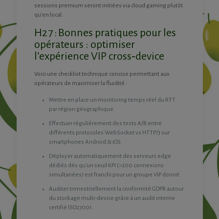
sessions premium seront initiées via cloud gaming plutôt
qu’en local.
H2 7 : Bonnes pratiques pour les
opérateurs : optimiser
l’expérience VIP cross‑device
Voici une checklist technique concise permettant aux
opérateurs de maximiser la fluidité :
Mettre en place un monitoring temps réel du RTT
par région géographique.
Effectuer régulièrement des tests A/B entre
différents protocoles WebSocket vs HTTP/3 sur
smartphones Android & iOS.
Déployer automatiquement des serveurs edge
dédiés dès qu’un seuil KPI (>200 connexions
simultanées) est franchi pour un groupe VIP donné.
Auditer trimestriellement la conformité GDPR autour
du stockage multi‑device grâce à un audit interne
certifié ISO27001.