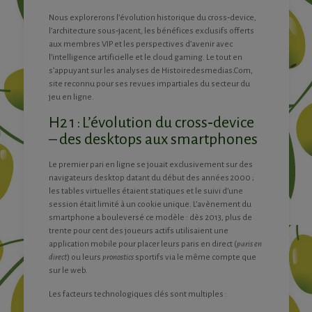
Nous explorerons l’évolution historique du cross‑device,
l’architecture sous‑jacent, les bénéfices exclusifs offerts
aux membres VIP et les perspectives d’avenir avec
l’intelligence artificielle et le cloud gaming. Le tout en
s’appuyant sur les analyses de Histoiredesmedias.Com,
site reconnu pour ses revues impartiales du secteur du
jeu en ligne.
H2 1 : L’évolution du cross‑device
– des desktops aux smartphones
Le premier pari en ligne se jouait exclusivement sur des
navigateurs desktop datant du début des années 2000 ;
les tables virtuelles étaient statiques et le suivi d’une
session était limité à un cookie unique. L’avènement du
smartphone a bouleversé ce modèle : dès 2013, plus de
trente pour cent des joueurs actifs utilisaient une
application mobile pour placer leurs paris en direct (
paris en
direct
) ou leurs
pronostics
sportifs via le même compte que
sur le web.
Les facteurs technologiques clés sont multiples :