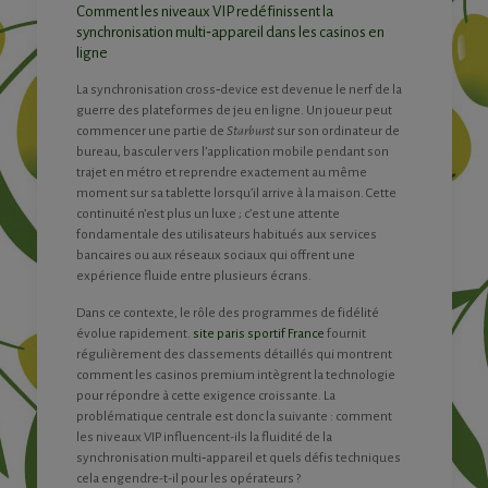
Comment les niveaux VIP redéfinissent la
synchronisation multi‑appareil dans les casinos en
ligne
La synchronisation cross‑device est devenue le nerf de la
guerre des plateformes de jeu en ligne. Un joueur peut
commencer une partie de
Starburst
sur son ordinateur de
bureau, basculer vers l’application mobile pendant son
trajet en métro et reprendre exactement au même
moment sur sa tablette lorsqu’il arrive à la maison. Cette
continuité n’est plus un luxe ; c’est une attente
fondamentale des utilisateurs habitués aux services
bancaires ou aux réseaux sociaux qui offrent une
expérience fluide entre plusieurs écrans.
Dans ce contexte, le rôle des programmes de fidélité
évolue rapidement.
site paris sportif France
fournit
régulièrement des classements détaillés qui montrent
comment les casinos premium intègrent la technologie
pour répondre à cette exigence croissante. La
problématique centrale est donc la suivante : comment
les niveaux VIP influencent-ils la fluidité de la
synchronisation multi‑appareil et quels défis techniques
cela engendre-t-il pour les opérateurs ?