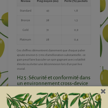
Niveau
Ping moyen (ms)
Perte (%) packets
Standard
43
1,8
Bronze
38
1,5
Gold
31
0,9
Platinum
28
0,4
Ces chiffres démontrent clairement que chaque palier
ajoute environ 5–7 ms d’amélioration substantielle ; ce
gain peut faire basculer un spin gagnant avec volatilité
élevée ou éviter une déconnexion lors d’un pari live
crucial.
H2 5 : Sécurité et conformité dans
un environnement cross‑device
VIP
Lorsque plusieurs appareils accèdent simultanément au
même portefeuille virtuel, la surface d’attaque s’élargit
considérablement :