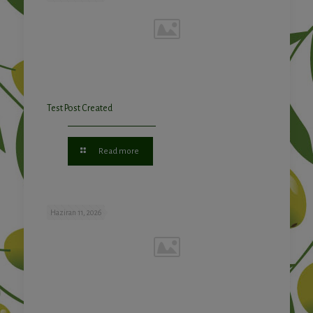
Test Post Created
Read more
Haziran 11, 2026