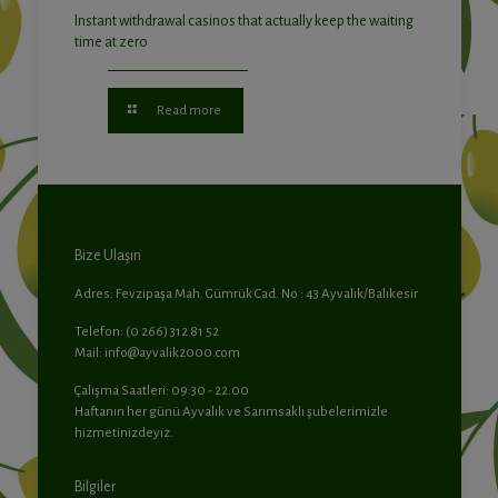
Instant withdrawal casinos that actually keep the waiting
time at zero
Read more
Bize Ulaşın
Adres: Fevzipaşa Mah. Gümrük Cad. No : 43 Ayvalık/Balıkesir
Telefon: (0 266) 312 81 52
Mail:
info@ayvalik2000.com
Çalışma Saatleri: 09:30 - 22.00
Haftanın her günü Ayvalık ve Sarımsaklı şubelerimizle
hizmetinizdeyiz.
Bilgiler