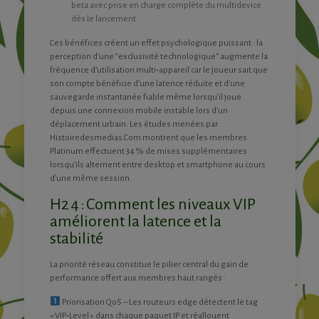
beta avec prise en charge complète du multidevice
dès le lancement.
Ces bénéfices créent un effet psychologique puissant : la
perception d’une “exclusivité technologique” augmente la
fréquence d’utilisation multi‑appareil car le joueur sait que
son compte bénéficie d’une latence réduite et d’une
sauvegarde instantanée fiable même lorsqu’il joue
depuis une connexion mobile instable lors d’un
déplacement urbain. Les études menées par
Histoiredesmedias.Com montrent que les membres
Platinum effectuent 34 % de mises supplémentaires
lorsqu’ils alternent entre desktop et smartphone au cours
d’une même session.
H2 4 : Comment les niveaux VIP
améliorent la latence et la
stabilité
La priorité réseau constitue le pilier central du gain de
performance offert aux membres haut rangés :
Priorisation QoS – Les routeurs edge détectent le tag
« VIP‑Level » dans chaque paquet IP et réallouent