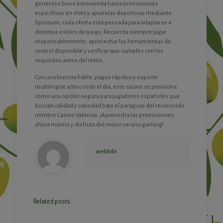
generoso bono bienvenida hasta promociones
específicas en slots y apuestas deportivas mediante
Sportium, cada oferta está pensada para adaptarse a
distintos estilos de juego. Recuerda siempre jugar
responsablemente, aprovechar las herramientas de
control disponible y verificar que cumples con los
requisitos antes del retiro.
Con una licencia fiable, pagos rápidos y soporte
multilingüe activo todo el día, este casino se posiciona
como una opción segura para jugadores españoles que
buscan calidad y variedad bajo el paraguas del reconocido
nombre Casino Valencia. ¡Aprovecha las promociones
ahora mismo y disfruta del mejor verano gaming!
webbilir
Related posts