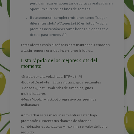
pérdidas netas en apuestas deportivas realizadas en
Sportium durante los fines de semana.
Reto semanal
: completa misiones como “Juega 3
diferentes slots” o “Apuesta €20 en fútbol” y gana
premios instantáneos como bonos sin depósito o
tickets para torneos VIP.
Estas ofertas están diseñadas para mantener la emoción
alta sin requerir grandes inversiones iniciales.
Lista rápida de los mejores slots del
momento
• Starburst – alta volatilidad, RTP = 96,1 %
• Book of Dead – temática egipcia, pagos frecuentes
• Gonzo’s Quest – avalancha de símbolos, giros
multiplicadores
• Mega Moolah – jackpot progresivo con premios
millonarios
Aprovechar estas máquinas mientras están bajo
promoción aumenta tus chances de obtener
combinaciones ganadoras y maximiza el valor del bono
recibido.