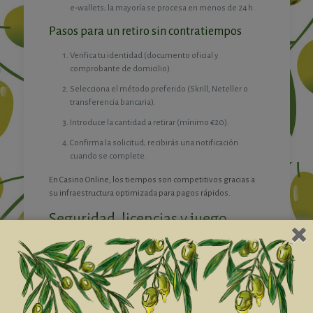
e‑wallets; la mayoría se procesa en menos de 24 h.
Pasos para un retiro sin contratiempos
Verifica tu identidad (documento oficial y
comprobante de domicilio).
Selecciona el método preferido (Skrill, Neteller o
transferencia bancaria).
Introduce la cantidad a retirar (mínimo €20).
Confirma la solicitud; recibirás una notificación
cuando se complete.
En Casino Online, los tiempos son competitivos gracias a
su infraestructura optimizada para pagos rápidos.
Seguridad, licencias y juego
responsable en Casino Valencia
Aunque hemos hablado mucho sobre bonos y
promociones, la confianza sigue siendo fundamental al
elegir una plataforma. Casino Online opera bajo la licencia
otorgada por la Dirección General de Ordenación del Juego