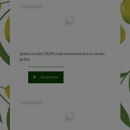
Haziran 11, 2026
Spelen zonder CRUKS voelt verrassend vlot en zonder
gedoe
Read more
Haziran 11, 2026