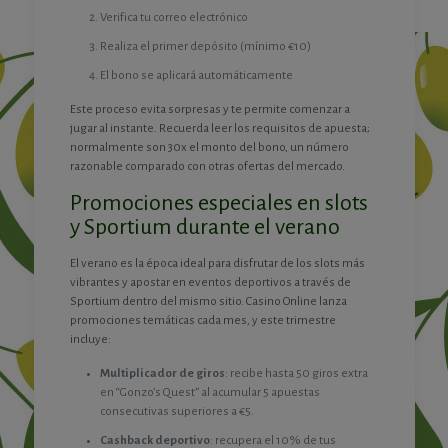
Verifica tu correo electrónico
Realiza el primer depósito (mínimo €10)
El bono se aplicará automáticamente
Este proceso evita sorpresas y te permite comenzar a
jugar al instante. Recuerda leer los requisitos de apuesta;
normalmente son 30x el monto del bono, un número
razonable comparado con otras ofertas del mercado.
Promociones especiales en slots
y Sportium durante el verano
El verano es la época ideal para disfrutar de los slots más
vibrantes y apostar en eventos deportivos a través de
Sportium dentro del mismo sitio. Casino Online lanza
promociones temáticas cada mes, y este trimestre
incluye:
Multiplicador de giros
: recibe hasta 50 giros extra
en “Gonzo’s Quest” al acumular 5 apuestas
consecutivas superiores a €5.
Cashback deportivo
: recupera el 10 % de tus