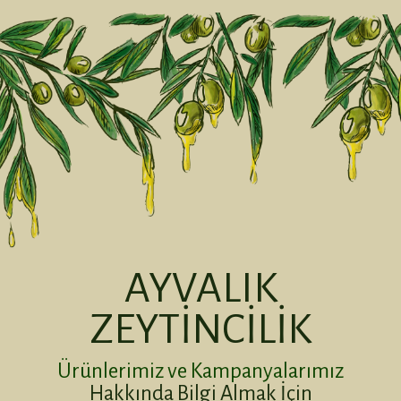
ficios
 activo (generalmente entre el minuto 10 y 15).
el fin del torneo para evitar perder el bonus.
ad baja de la slot elegida.
te una ronda con multiplicador x3. Al aplicar su bono del 20 % sobre esas gananci
roll mientras juegas socialme
AYVALIK
idas multijugador donde cada giro cuenta para subir posiciones.
ZEYTİNCİLİK
Ürünlerimiz ve Kampanyalarımız
neos (por ejemplo 70 % en slots normales y 30 % en competiciones).
Hakkında Bilgi Almak İçin