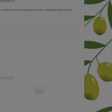
oblemáticos.
contra otros entusiastas desde cualquier dispositivo
an 11, 2026