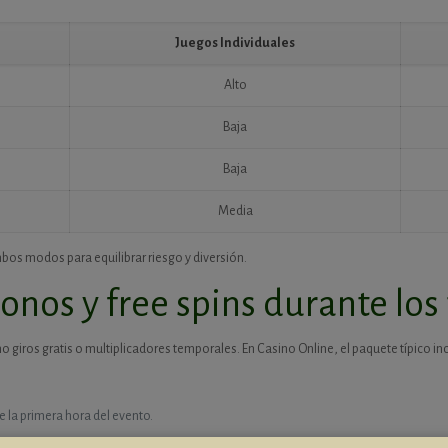
Juegos Individuales
Alto
Baja
Baja
Media
os modos para equilibrar riesgo y diversión.
bonos y free spins durante los
iros gratis o multiplicadores temporales. En Casino Online, el paquete típico inc
 la primera hora del evento.
 del torneo.