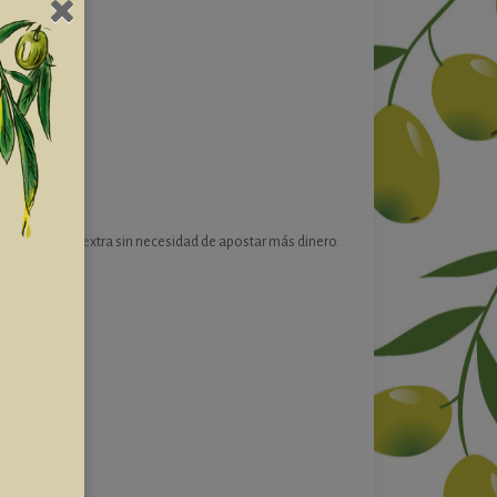
as obtuvo €50 extra sin necesidad de apostar más dinero.
nte