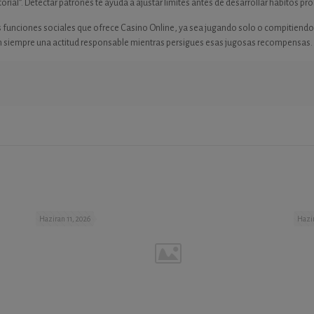
rial”. Detectar patrones te ayuda a ajustar límites antes de desarrollar hábitos pr
s funciones sociales que ofrece Casino Online, ya sea jugando solo o compitiendo 
én siempre una actitud responsable mientras persigues esas jugosas recompensas.
Haziran 11, 2026
Hazir