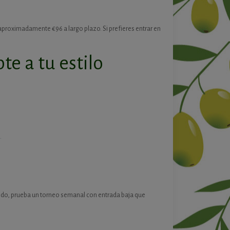
proximadamente €96 a largo plazo. Si prefieres entrar en
e a tu estilo
.
modo, prueba un torneo semanal con entrada baja que