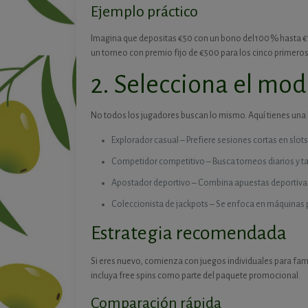
Ejemplo práctico
Imagina que depositas €50 con un bono del 100 % hasta €1
un torneo con premio fijo de €500 para los cinco primero
2. Selecciona el mod
No todos los jugadores buscan lo mismo. Aquí tienes una lis
Explorador casual – Prefiere sesiones cortas en slot
Competidor competitivo – Busca torneos diarios y tab
Apostador deportivo – Combina apuestas deportivas
Coleccionista de jackpots – Se enfoca en máquinas
Estrategia recomendada
Si eres nuevo, comienza con juegos individuales para fam
incluya free spins como parte del paquete promocional.
Comparación rápida