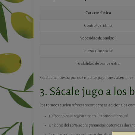
Característica
Control del ritmo
Necesidad de bankroll
Interacción social
Posibilidad de bonos extra
Esta tabla muestra por qué muchos jugadores alternan amb
3. Sácale jugo a los 
Los torneos suelen ofrecer recompensas adicionales como g
10 free spins al registrarte en un torneo mensual.
Un bono del 20 % sobre ganancias obtenidas durante
Créditos extra por completar desafíos diarios dentro