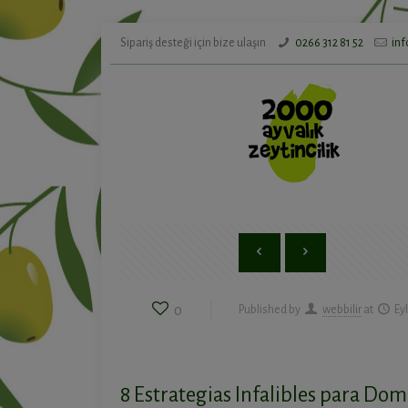
Sipariş desteği için bize ulaşın
0266 312 81 52
in
0
Published by
webbilir
at
Ey
8 Estrategias Infalibles para Dom