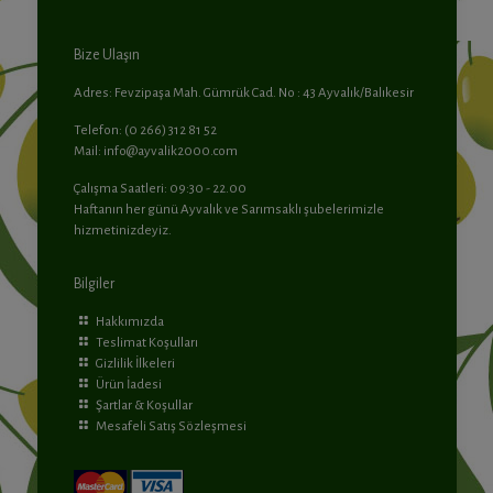
Bize Ulaşın
Adres: Fevzipaşa Mah. Gümrük Cad. No : 43 Ayvalık/Balıkesir
Telefon: (0 266) 312 81 52
Mail:
info@ayvalik2000.com
Çalışma Saatleri: 09:30 - 22.00
Haftanın her günü Ayvalık ve Sarımsaklı şubelerimizle
hizmetinizdeyiz.
Bilgiler
Hakkımızda
Teslimat Koşulları
Gizlilik İlkeleri
Ürün İadesi
Şartlar & Koşullar
Mesafeli Satış Sözleşmesi