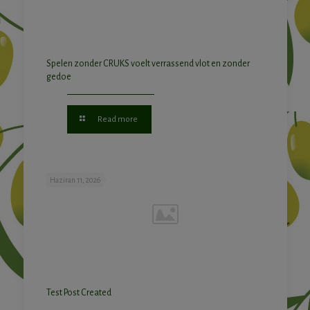
Spelen zonder CRUKS voelt verrassend vlot en zonder
gedoe
Read more
Haziran 11, 2026
Test Post Created