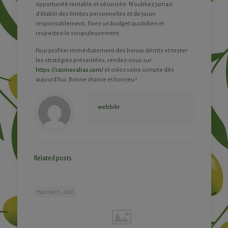
opportunité rentable et sécurisée. N’oubliez jamais
d’établir des limites personnelles et de jouer
responsablement ; fixez un budget quotidien et
respectez‑le scrupuleusement.
Pour profiter immédiatement des bonus décrits et tester
les stratégies présentées, rendez‑vous sur
https://casinovalras.com/
et créez votre compte dès
aujourd’hui. Bonne chance et bon jeu !
webbilir
Related posts
Haziran 11, 2026