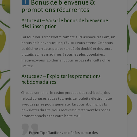
Bonus de bienvenue &
promotions récurrentes
Astuce #1 – Saisir le bonus de bienvenue
dès l’inscription
Lorsque vous créez votre compte sur Casinovalras.Com, un
bonus de bienvenue jusqu’à 200 € vous attend. Ce bonus
se décline en deux parties : un dépôt doublé et des tours
gratuits sur les machines à sous les plus populaires.
Inscrivez‑vous rapidement pour ne pas rater cette offre
limitée.
Astuce #2 – Exploiter les promotions
hebdomadaires
Chaque semaine, le casino propose des cashbacks, des
reload bonuses et des tournois de roulette électronique
avec des prize pools généreux. En vous abonnant à la
newsletter du site, vous recevez directement les codes
promotionnels dans votre boîte mail.
Expert Tip : Planifiez vos dépôts autour des