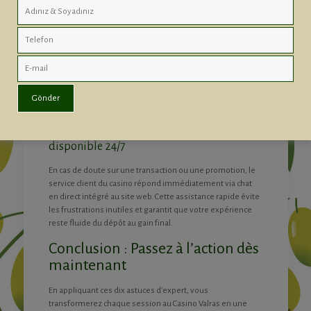
Astuce #9 – Choisir les méthodes de
paiement instantanées
Sur Casinovalras.Com, privilégiez les portefeuilles
électroniques comme Skrill ou Neteller pour des retraits
en moins de 24 heures. Les virements bancaires
classiques peuvent prendre jusqu’à 72 heures selon votre
banque locale.
Astuce #10 – Utiliser le chat en direct
disponible 24/7
En cas de doute sur une transaction ou une promotion, le
service client du casino répond immédiatement via chat
en direct intégré au site web. Cette assistance rapide évite
les frustrations inutiles et garantit que votre expérience
reste fluide du dépôt au gain final.
Conclusion : Passez à l’action dès
maintenant
En appliquant ces dix astuces d’expert, vous
transformerez chaque session au Casino Valras en une