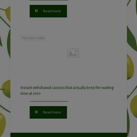
Read more
Haziran 11, 2026
Instant withdrawal casinos that actually keep the waiting
time at zero
Read more