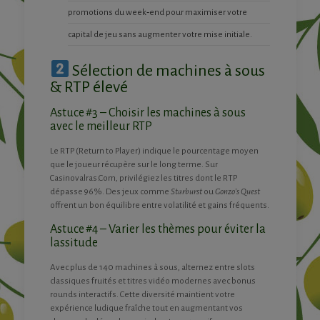
promotions du week‑end pour maximiser votre
capital de jeu sans augmenter votre mise initiale.
Sélection de machines à sous
& RTP élevé
Astuce #3 – Choisir les machines à sous
avec le meilleur RTP
Le RTP (Return to Player) indique le pourcentage moyen
que le joueur récupère sur le long terme. Sur
Casinovalras.Com, privilégiez les titres dont le RTP
dépasse 96 %. Des jeux comme
Starburst
ou
Gonzo’s Quest
offrent un bon équilibre entre volatilité et gains fréquents.
Astuce #4 – Varier les thèmes pour éviter la
lassitude
Avec plus de 140 machines à sous, alternez entre slots
classiques fruités et titres vidéo modernes avec bonus
rounds interactifs. Cette diversité maintient votre
expérience ludique fraîche tout en augmentant vos